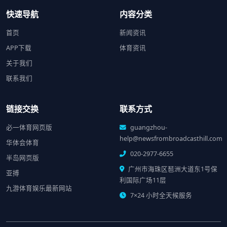
快速导航
内容分类
首页
新闻资讯
APP下载
体育资讯
关于我们
联系我们
链接交换
联系方式
必一体育网页版
guangzhou-
help@newsfrombroadcasthill.com
华体会体育
020-2977-6655
半岛网页版
广州市海珠区琶洲大道东1号保
亚搏
利国际广场11层
九游体育娱乐最新网站
7×24 小时全天候服务