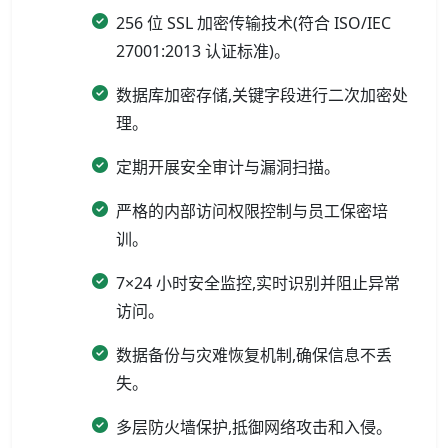
256 位 SSL 加密传输技术(符合 ISO/IEC
27001:2013 认证标准)。
数据库加密存储,关键字段进行二次加密处
理。
定期开展安全审计与漏洞扫描。
严格的内部访问权限控制与员工保密培
训。
7×24 小时安全监控,实时识别并阻止异常
访问。
数据备份与灾难恢复机制,确保信息不丢
失。
多层防火墙保护,抵御网络攻击和入侵。