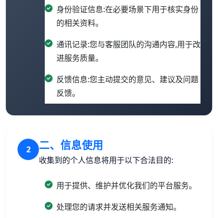
身份验证信息:在必要场景下用于核实身份
的相关资料。
通讯记录:您与客服团队的沟通内容,用于改
进服务质量。
反馈信息:您主动提交的意见、建议及问题
反馈。
二、信息使用
2
收集到的个人信息将用于以下合法目的:
用于提供、维护并优化我们的平台服务。
处理您的请求并发送相关服务通知。