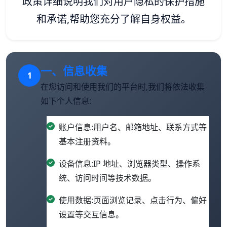
政策详细说明我们对用户隐私的保护措施
和承诺,帮助您充分了解自身权益。
一、信息收集
1
在您访问和使用我们的平台时,我们将依法收集
如下个人信息:
账户信息:用户名、邮箱地址、联系方式等
基本注册资料。
设备信息:IP 地址、浏览器类型、操作系
统、访问时间等技术数据。
使用数据:页面浏览记录、点击行为、偏好
设置等交互信息。