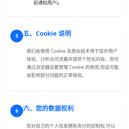
前通知用户)。
五、Cookie 说明
5
我们会使用 Cookie 及类似技术用于提升用户
体验、分析访问流量并提供个性化内容。您可
通过浏览器设置管理 Cookie 的使用,但这可能
会影响部分功能的正常体验。
六、您的数据权利
6
您对自己的个人信息拥有充分的控制权,可以